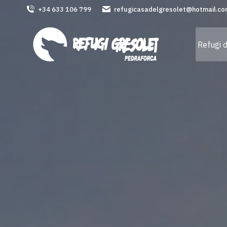
+34 633 106 799
refugicasadelgresolet@hotmail.c
Refugi 