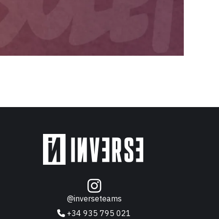
@inverseteams
+34 935 795 021