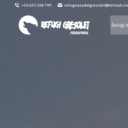
+34 633 106 799
refugicasadelgresolet@hotmail.c
Refugi 