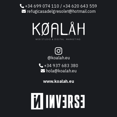
+34 699 074 110 / +34 620 643 559
refugicasadelgresolet@hotmail.com
@koalah.eu
+34 937 683 380
hola@koalah.eu
www.koalah.eu