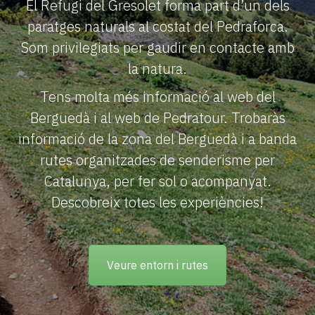
El Refugi del Gresolet forma part d’un dels
paratges naturals al costat del Pedraforca.
Som privilegiats per gaudir en contacte amb
la natura.
Tens molta més informació al web del
Berguedà i al web de Pedratour. Trobaràs
informació de la zona del Berguedà i a banda
rutes organitzades de senderisme per
Catalunya, per fer sol o acompanyat.
Descobreix totes les experiències!
Veure entorn i rutes