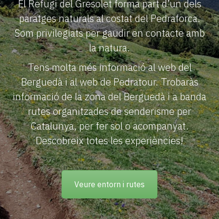
El Refugi del Gresolet forma part d’un dels
paratges naturals al costat del Pedraforca.
Som privilegiats per gaudir en contacte amb
la natura.
Tens molta més informació al web del
Berguedà i al web de Pedratour. Trobaràs
informació de la zona del Berguedà i a banda
rutes organitzades de senderisme per
Catalunya, per fer sol o acompanyat.
Descobreix totes les experiències!
Veure entorn i rutes