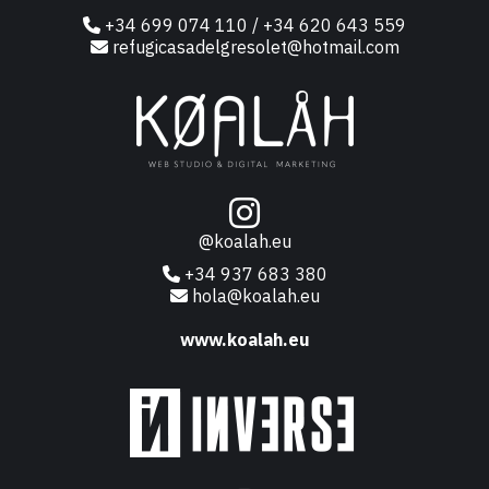
+34 699 074 110 / +34 620 643 559
refugicasadelgresolet@hotmail.com
@koalah.eu
+34 937 683 380
hola@koalah.eu
www.koalah.eu