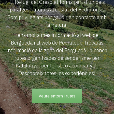
El Refugi del Gresolet forma part d’un dels
paratges naturals al costat del Pedraforca.
Som privilegiats per gaudir en contacte amb
la natura.
Tens molta més informació al web del
Berguedà i al web de Pedratour. Trobaràs
informació de la zona del Berguedà i a banda
rutes organitzades de senderisme per
Catalunya, per fer sol o acompanyat.
Descobreix totes les experiències!
Veure entorn i rutes