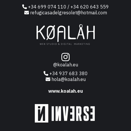
+34 699 074 110 / +34 620 643 559
refugicasadelgresolet@hotmail.com
@koalah.eu
+34 937 683 380
hola@koalah.eu
www.koalah.eu